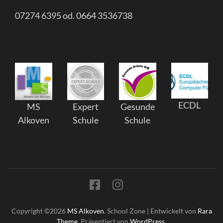
07274 6395 od. 0664 3536738
ECDL
MS
Expert
Gesunde
Alkoven
Schule
Schule
Copyright ©2026
MS Alkoven
.
School Zone | Entwickelt von
Rara
Theme
. Präsentiert von
WordPress
.