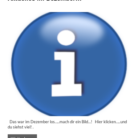
Das war im Dezember los…..mach dir ein Bild…! Hier klicken…..und
du siehst viel! .