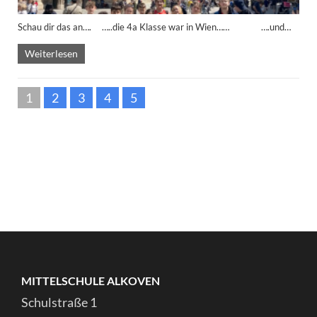
Schau dir das an…. …..die 4a Klasse war in Wien…… ….und…
Weiterlesen
1
2
3
4
5
MITTELSCHULE ALKOVEN
Schulstraße 1