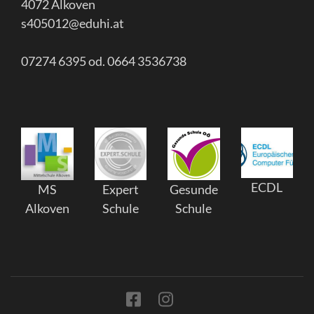
4072 Alkoven
s405012@eduhi.at
07274 6395 od. 0664 3536738
ECDL
MS
Expert
Gesunde
Alkoven
Schule
Schule