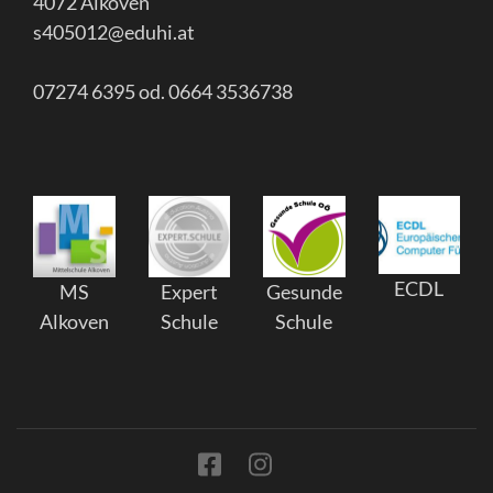
4072 Alkoven
s405012@eduhi.at
07274 6395 od. 0664 3536738
ECDL
MS
Expert
Gesunde
Alkoven
Schule
Schule