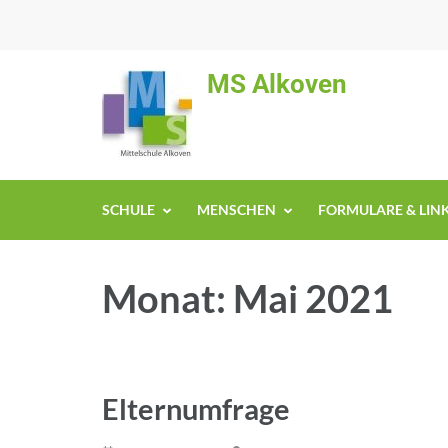
Zum
Inhalt
springen
MS Alkoven
(Enter
drücken)
SCHULE
MENSCHEN
FORMULARE & LIN
Monat:
Mai 2021
Elternumfrage