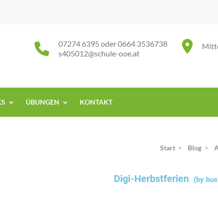
07274 6395 oder 0664 3536738
Mitt
s405012@schule-ooe.at
KS
ÜBUNGEN
KONTAKT
Start
>
Blog
>
A
Digi-Herbstferien
(by bus