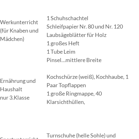
1 Schuhschachtel
Werkunterricht
Schleifpapier Nr. 80 und Nr. 120
(für Knaben und
Laubsägeblätter für Holz
Mädchen)
1 großes Heft
1 Tube Leim
Pinsel…mittlere Breite
Kochschürze (weiß), Kochhaube, 1
Ernährung und
Paar Topflappen
Haushalt
1 große Ringmappe, 40
nur 3.Klasse
Klarsichthüllen,
Turnschuhe (helle Sohle) und