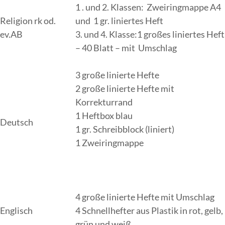
1 . und 2. Klassen: Zweiringmappe A4
Religion rk od.
und 1 gr. liniertes Heft
ev.AB
3. und 4. Klasse:1 großes liniertes Heft
– 40 Blatt – mit Umschlag
3 große linierte Hefte
2 große linierte Hefte mit
Korrekturrand
1 Heftbox blau
Deutsch
1 gr. Schreibblock (liniert)
1 Zweiringmappe
4 große linierte Hefte mit Umschlag
Englisch
4 Schnellhefter aus Plastik in rot, gelb,
grün und weiß