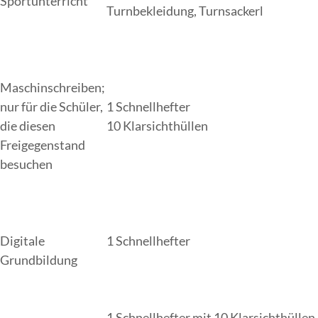
Sportunterricht
Turnbekleidung, Turnsackerl
Maschinschreiben;
nur für die Schüler,
1 Schnellhefter
die diesen
10 Klarsichthüllen
Freigegenstand
besuchen
Digitale
1 Schnellhefter
Grundbildung
1 Schnellhefter mit 10 Klarsichthüllen